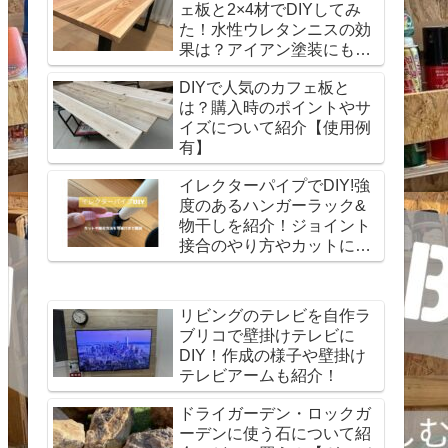
ェ板と2×4材でDIYしてみ
た！水性ウレタンニスの効
果は？アイアン塗装にも挑
戦！
DIYで人気のカフェ板と
は？購入時のポイントやサ
イズについて紹介【使用例
有】
イレクターパイプでDIY!強
度のあるハンガーラック&
物干しを紹介！ジョイント
接合のやり方やカットにつ
いても解説
リビングのテレビを自作ラ
ブリコで壁掛けテレビに
DIY！作成の様子や壁掛け
テレビアームも紹介！
ドライガーデン・ロックガ
ーデンに使う石について紹