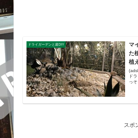
マ
ドライガーデンと庭DIY
た
植
(ad
ドラ
っそく
スポ