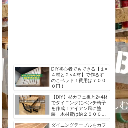
DIY初心者でもできる【１×
４材と２×４材】で作るす
のこベッド！費用は７００
０円！
【DIY】杉カフェ板と2×4材
でダイニングにベンチ椅子
を作成！アイアン風に塗
装！木材費は約２５００
円！
ダイニングテーブルをカフ