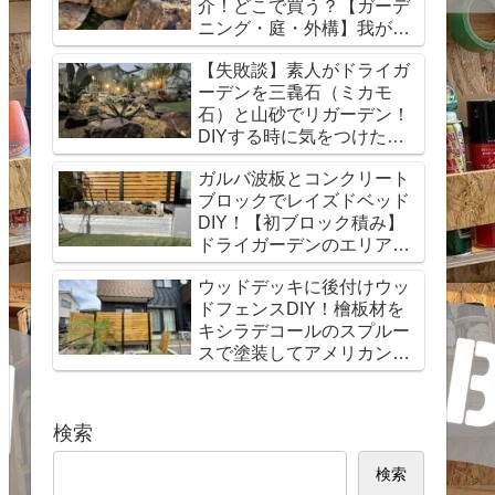
介！どこで買う？【ガーデ
ニング・庭・外構】我が家
はミカモ石！
【失敗談】素人がドライガ
ーデンを三毳石（ミカモ
石）と山砂でリガーデン！
DIYする時に気をつけたポ
イントを紹介！【外構・
ガルバ波板とコンクリート
庭・ガーデニング】
ブロックでレイズドベッド
DIY！【初ブロック積み】
ドライガーデンのエリアを
おしゃれ花壇で拡張！
ウッドデッキに後付けウッ
ドフェンスDIY！檜板材を
キシラデコールのスプルー
スで塗装してアメリカン風
に！2×4支柱
検索
検索