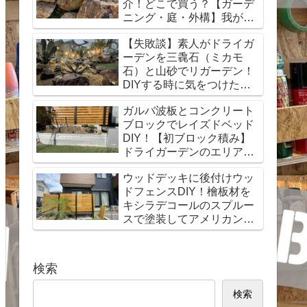
介！どこで買う？【ガーデ
ニング・庭・外構】我が家
はミカモ石！
【失敗談】素人がドライガ
ーデンを三毳石（ミカモ
石）と山砂でリガーデン！
DIYする時に気をつけたポ
イントを紹介！【外構・
ガルバ波板とコンクリート
庭・ガーデニング】
ブロックでレイズドベッド
DIY！【初ブロック積み】
ドライガーデンのエリアを
おしゃれ花壇で拡張！
ウッドデッキに後付けウッ
ドフェンスDIY！檜板材を
キシラデコールのスプルー
スで塗装してアメリカン風
に！2×4支柱
検索
検索