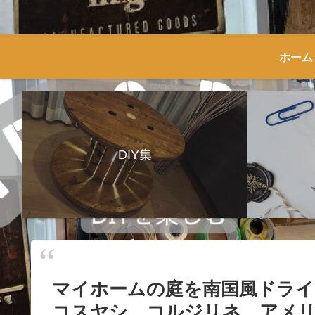
ホーム
DIY集
マイホームの庭を南国風ドライ
コスヤシ、コルジリネ、アメ