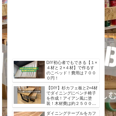
DIY初心者でもできる【１×
４材と２×４材】で作るす
のこベッド！費用は７００
０円！
【DIY】杉カフェ板と2×4材
でダイニングにベンチ椅子
を作成！アイアン風に塗
装！木材費は約２５００
円！
ダイニングテーブルをカフ