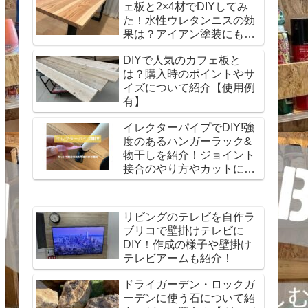
ェ板と2×4材でDIYしてみ
た！水性ウレタンニスの効
果は？アイアン塗装にも挑
戦！
DIYで人気のカフェ板と
は？購入時のポイントやサ
イズについて紹介【使用例
有】
イレクターパイプでDIY!強
度のあるハンガーラック&
物干しを紹介！ジョイント
接合のやり方やカットにつ
いても解説
リビングのテレビを自作ラ
ブリコで壁掛けテレビに
DIY！作成の様子や壁掛け
テレビアームも紹介！
ドライガーデン・ロックガ
ーデンに使う石について紹