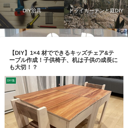
DIY治具
ドライガーデンと庭DIY
【DIY】1×4 材でできるキッズチェア&テ
ーブル作成！子供椅子、机は子供の成長に
も大切！？
DIY集