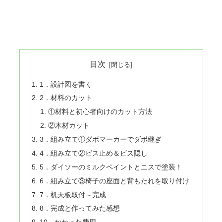
目次
1．設計図を書く
2．材料のカット
①材料と初心者向けのカット方法
②木材カット
3．組み立て①ダボマーカーでダボ継ぎ
4．組み立て②ビス止め＆ビス隠し
5．ダイソーのミルクペイントとニスで塗装！
6．組み立て③椅子の座面と背もたれを取り付け
7．机天板取付～完成
8．完成と作ってみた感想