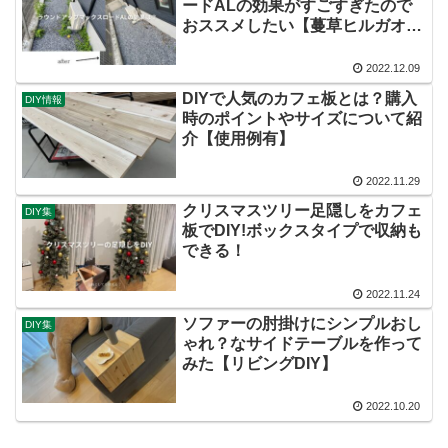
ードALの効果がすごすぎたので
おススメしたい【蔓草ヒルガオ対
策】
2022.12.09
DIYで人気のカフェ板とは？購入
DIY情報
時のポイントやサイズについて紹
介【使用例有】
2022.11.29
クリスマスツリー足隠しをカフェ
DIY集
板でDIY!ボックスタイプで収納も
できる！
2022.11.24
ソファーの肘掛けにシンプルおし
DIY集
ゃれ？なサイドテーブルを作って
みた【リビングDIY】
2022.10.20