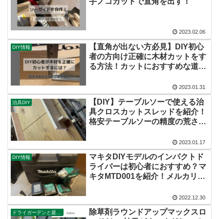
手ノコカットで直角を出す！
2023.02.06
【直角が出ない方必見】DIY初心
DIY情報
者の方向け正確に木材カットをす
る方法！カットにおすすめな道具
も紹介！１×４や２×４などを正確
にカットしよう！
2023.01.31
【DIY】テーブルソーで使える治
治具DIY
具クロスカットスレッドを紹介！
格安テーブルソーの精度の荒さを
克服！
2023.01.17
マキタDIYモデルのインパクトド
DIY情報
ライバーは初心者におすすめ？マ
キタMTD001を紹介！メルカリで
売れる？【レビュー・評価】
2022.12.30
除草剤ラウンドアップマックスロ
ドライガーデンと庭DIY