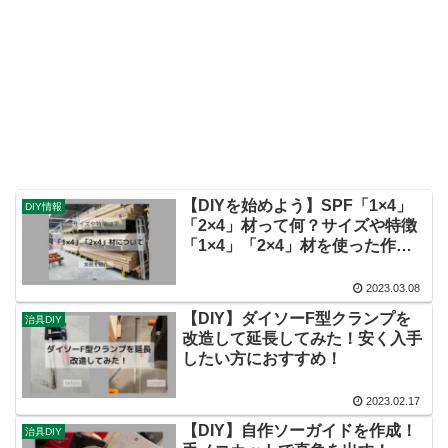
【DIYを始めよう】SPF「1×4」
DIY情報
「2×4」材って何？サイズや特徴
「1×4」「2×4」材を使った作品
を紹介！
2023.03.08
【DIY】ダイソーF型クランプを
治具DIY
改造して延長してみた！安く入手
したい方におすすめ！
2023.02.17
【DIY】自作ソーガイドを作成！
治具DIY